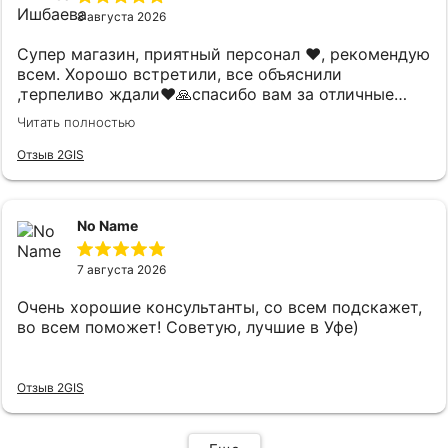
8 августа 2026
Супер магазин, приятный персонал ❤️, рекомендую
всем. Хорошо встретили, все объяснили
,терпеливо ждали❤️🙏спасибо вам за отличные
костюмы,прекрасное настроение после посещения
Читать полностью
❤️советую всем!
Отзыв 2GIS
No Name
7 августа 2026
Очень хорошие консультанты, со всем подскажет,
во всем поможет! Советую, лучшие в Уфе)
Отзыв 2GIS