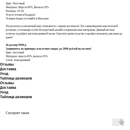
Цвет: Песочный
Материал: Шерсть 80%, Вискоза 20%
Размеры: 44-58
Услуги Ателье в Подарок!
Условия Акции уточняйте в Магазине
Погрузитесь в элегантный мир стиля вместе с нашим костюмом! Это олицетворение классической
роскоши, сочетающее в себе безупречный дизайн и первоклассные материалы. Данный костюм
отлично подойдет для повседневной носки. Ощутите превосходство и профессионализм, как никогда
ранее!
46 размер 9900 р.
Запишитесь на примерку и получите скидку до 3000 рублей на костюм!
Цвет: песочный
Материал: шерсть 80%, вискоза 20%
Стиль: повседневный
Отзывы
Доставка
Уход
Таблица размеров
Отзывы
Доставка
Уход
Таблица размеров
Смотрите также