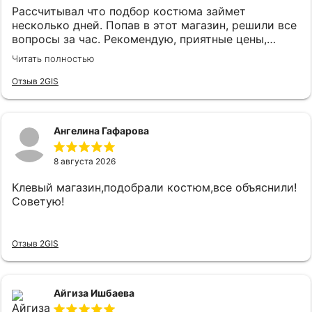
Рассчитывал что подбор костюма займет
несколько дней. Попав в этот магазин, решили все
вопросы за час. Рекомендую, приятные цены,
отличные и компетентные сотрудники. В Уфе
Читать полностью
только сюда .
Отзыв 2GIS
Ангелина Гафарова
8 августа 2026
Клевый магазин,подобрали костюм,все объяснили!
Советую!
Отзыв 2GIS
Айгиза Ишбаева