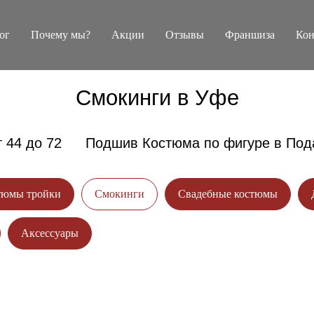
ог
Почему мы?
Акции
Отзывы
Франшиза
Кон
Смокинги в Уфе
 44 до 72
----
Подшив Костюма по фигуре в Под
тюмы тройки
Смокинги
Свадебные костюмы
ИТЕСЬ НА ПРИМЕРКУ
Аксессуары
ИТЕ СКИДКУ ДО 4500₽!