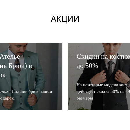
АКЦИИ
 Ателье
Скидки на костю
ив Брюк) в
до 50%
ок
На некоторые модели кост
телье - Подшив брюк нашем
действует скидка 50% на 44
Подарок.
размеры