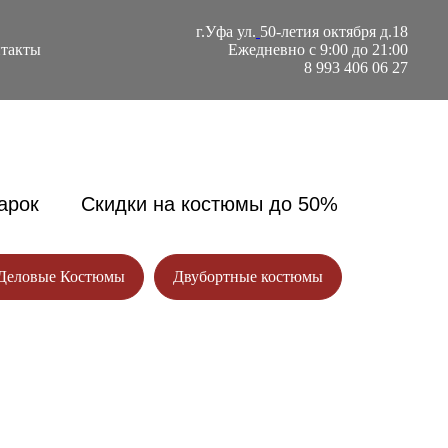
г.Уфа ул.
50-летия октября д.18
такты
Ежедневно с 9:00 до 21:00
8 993 406 06 27
арок
------
Скидки на костюмы до 50%
Деловые Костюмы
Двубортные костюмы