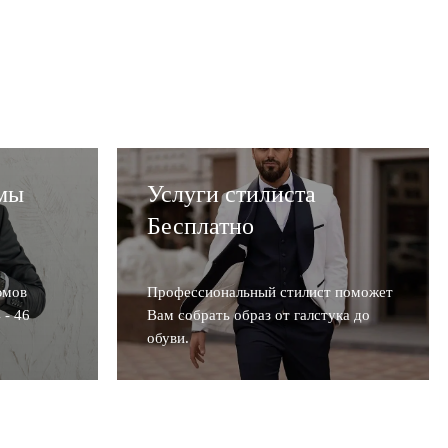
мы
Услуги стилиста
Бесплатно
юмов
Профессиональный стилист поможет
 - 46
Вам собрать образ от галстука до
обуви.