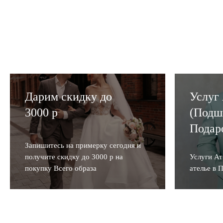
Дарим скидку до
Услуг
3000 р
(Подш
Подар
Запишитесь на примерку сегодня и
получите скидку до 3000 р на
Услуги А
покупку Всего образа
ателье в 