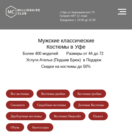
г.Уфа ул.Чернышевского 75
Галерея ART (2 этаж)
Ежедневно с 10:00 до 21:00
Мужские классические
Костюмы в Уфе
Более 400 моделей
------
Размеры от 44 до 72
----
Услуги Ателье (Подшив Брюк)
-
в Подарок
---
Скидки на костюмы до 50%
Все костюмы
Костюмы двойки
Костюмы тройки
Смокинги
Свадебные костюмы
Деловые Костюмы
Двубортные костюмы
Костюмы Оверсайз
Пальто
Обувь
Аксессуары