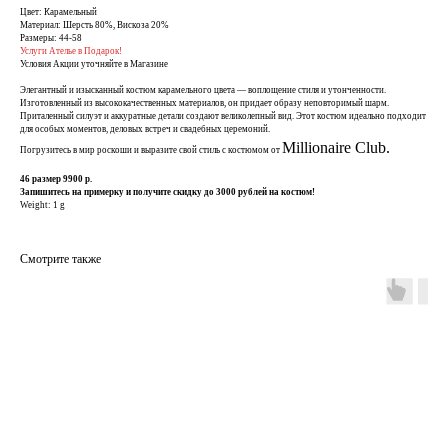
Цвет: Карамельный
Материал: Шерсть 80%, Вискоза 20%
Размеры: 44-58
Услуги Ателье в Подарок!
Условия Акции уточняйте в Магазине
Элегантный и изысканный костюм карамельного цвета — воплощение стиля и утонченности.
Изготовленный из высококачественных материалов, он придает образу неповторимый шарм.
Приталенный силуэт и аккуратные детали создают великолепный вид. Этот костюм идеально подходит
для особых моментов, деловых встреч и свадебных церемоний.
Millionaire Сlub.
Погрузитесь в мир роскоши и выразите свой стиль с костюмом от
46 размер 9900 р.
Запишитесь на примерку и получите скидку до 3000 рублей на костюм!
Weight: 1 g
Смотрите также