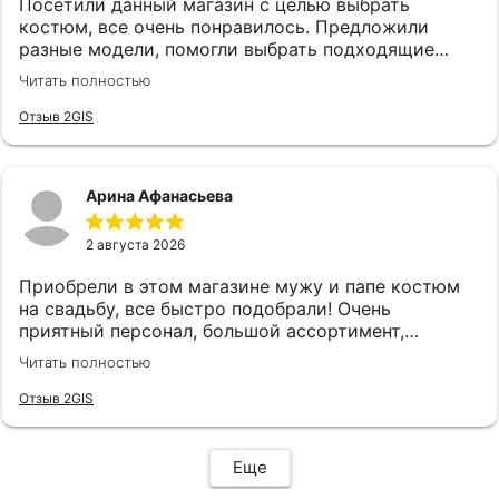
Посетили данный магазин с целью выбрать
костюм, все очень понравилось. Предложили
разные модели, помогли выбрать подходящие
аксессуары. Все быстро и качетсвтенно. Спасибо
Читать полностью
руководству и сотрудникам, в частности
консультанту Карине за такой хороший сервис!
Отзыв 2GIS
Арина Афанасьева
2 августа 2026
Приобрели в этом магазине мужу и папе костюм
на свадьбу, все быстро подобрали! Очень
приятный персонал, большой ассортимент,
рекомендую ❤️
Читать полностью
Отзыв 2GIS
Еще