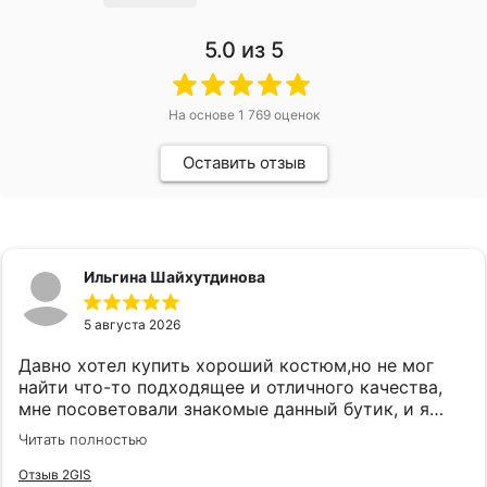
5.0
из 5
На основе
1 769
оценок
Оставить отзыв
Ильгина Шайхутдинова
5 августа 2026
Давно хотел купить хороший костюм,но не мог
найти что-то подходящее и отличного качества,
мне посоветовали знакомые данный бутик, и я
удивился огромному выбору костюмов и при этом
Читать полностью
качественного.Как зашел консультант Карина
встретила очень вежливо и сразу
Отзыв 2GIS