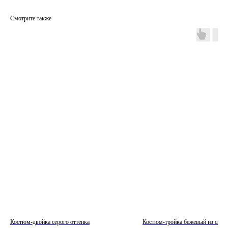
Смотрите также
Костюм-двойка серого оттенка
Костюм-тройка бежевый из смес