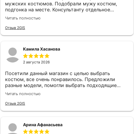
мужских костюмов. Подобрали мужу костюм,
подгонка на месте. Консультанту отдельное
спасибо, подсказала, все подобрала! Спасибо!
Читать полностью
Отзыв 2GIS
Камила Хасанова
2 августа 2026
Посетили данный магазин с целью выбрать
костюм, все очень понравилось. Предложили
разные модели, помогли выбрать подходящие
аксессуары. Все быстро и качетсвтенно. Спасибо
Читать полностью
руководству и сотрудникам, в частности
консультанту Карине за такой хороший сервис!
Отзыв 2GIS
Арина Афанасьева