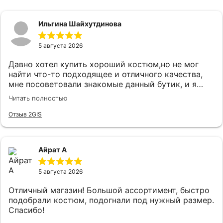
Ильгина Шайхутдинова
5 августа 2026
Давно хотел купить хороший костюм,но не мог
найти что-то подходящее и отличного качества,
мне посоветовали знакомые данный бутик, и я
удивился огромному выбору костюмов и при этом
Читать полностью
качественного.Как зашел консультант Карина
встретила очень вежливо и сразу
Отзыв 2GIS
поинтересовались что я ищу,практически сразу
подобрали костюм, который на мне прям хорошо
сел и был очень приятен к телу, цены адекватные.
Айрат А
5 августа 2026
Отличный магазин! Большой ассортимент, быстро
подобрали костюм, подогнали под нужный размер.
Спасибо!