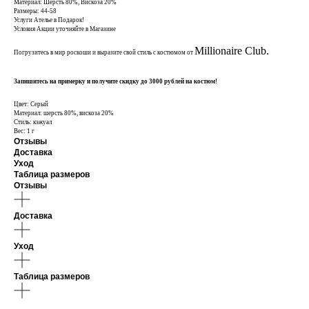
Материал: Шерсть 80%, Вискоза 20%
Размеры: 44-58
Услуги Ателье в Подарок!
Условия Акции уточняйте в Магазине
Millionaire Сlub.
Погрузитесь в мир роскоши и выразите свой стиль с костюмом от
Запишитесь на примерку и получите скидку до 3000 рублей на костюм!
Цвет: Серый
Материал: шерсть 80%, вискоза 20%
Стиль: кэжуал
Вес: 1 г
Отзывы
Доставка
Уход
Таблица размеров
Отзывы
Доставка
Уход
Таблица размеров