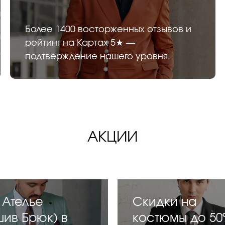
Более 1400 восторженных отзывов и
рейтинг на Картах 5★ —
подтверждение нашего уровня.
АКЦИИ
 Ателье
Скидки на
шив Брюк) в
костюмы до 50