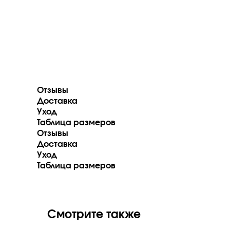
Отзывы
Доставка
Уход
Таблица размеров
Отзывы
Доставка
Уход
Таблица размеров
* Подробности акции уточняйте у
Стилистов Консультантов Магазина!
Мы находимся в г.Уфа ул.
50-летия октября д.18
Смотрите также
Режим работы с 10:00 до 21:00