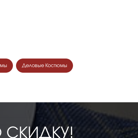
юмы
Деловые Костюмы
Ю СКИДКУ!