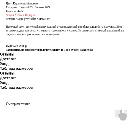
Цвет: Карамельный в клетку
Материал: Шерсть 80%, Вискоза 20%
Размеры: 44-58
Услуги Ателье в Подарок!
Условия Акции уточняйте в Магазине
Песочный цвет - это теплый и натуральный оттенок, который подойдет для любого мужчины. Этот
костюм создаст вам образ успешного и уверенного человека. Костюм сшит из мягкой и приятной на
ощупь ткани, которая не мнется и не выцветает.
46 размер 9900 р.
Запишитесь на примерку и получите скидку до 3000 рублей на костюм!
Отзывы
Доставка
Уход
Таблица размеров
Отзывы
Доставка
Уход
Таблица размеров
Смотрите также