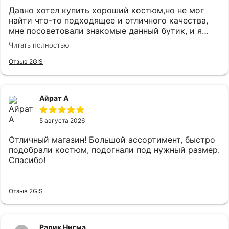
Давно хотел купить хороший костюм,но не мог
найти что-то подходящее и отличного качества,
мне посоветовали знакомые данный бутик, и я
удивился огромному выбору костюмов и при этом
Читать полностью
качественного.Как зашел консультант Карина
встретила очень вежливо и сразу
Отзыв 2GIS
поинтересовались что я ищу,практически сразу
подобрали костюм, который на мне прям хорошо
сел и был очень приятен к телу, цены адекватные.
Айрат А
5 августа 2026
Отличный магазин! Большой ассортимент, быстро
подобрали костюм, подогнали под нужный размер.
Спасибо!
Отзыв 2GIS
Радик Нигма