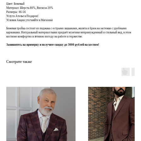
Цвет: Бежевый
Материал: Шерсть 80%, Вискоза 20%
Размеры: 46-56
Услуги Ателье в Подарок!
Условия Акции уточняйте в Магазине
Бежевая тройка состоит из пиджака с острыми лацканами, жилета и брюк на застежке с удобными
карманами. Натуральный материал ткани придаёт мужчине непринужденный и стильный вид, в этом
костюме комфортно в летнюю погоду на работе и торжестве.
Запишитесь на примерку и получите скидку до 3000 рублей на костюм!
Смотрите также