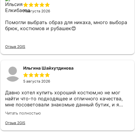
7 августа 2026
Помогли выбрать образ для никаха, много выбора
брюк, костюмов и рубашек😍
Отзыв 2GIS
Ильгина Шайхутдинова
5 августа 2026
Давно хотел купить хороший костюм,но не мог
найти что-то подходящее и отличного качества,
мне посоветовали знакомые данный бутик, и я
удивился огромному выбору костюмов и при этом
Читать полностью
качественного.Как зашел консультант Карина
встретила очень вежливо и сразу
Отзыв 2GIS
поинтересовались что я ищу,практически сразу
подобрали костюм, который на мне прям хорошо