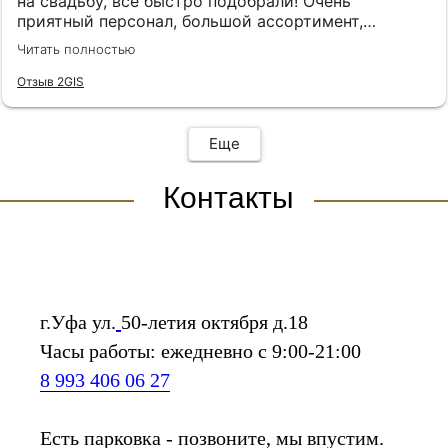
на свадьбу, все быстро подобрали! Очень
приятный персонал, большой ассортимент,
рекомендую ❤️
Читать полностью
Отзыв 2GIS
Еще
Контакты
г.Уфа ул.
50-летия октября д.18
Часы работы: ежедневно с 9:00-21:00
8 993 406 06 27
Есть парковка - позвоните, мы впустим.