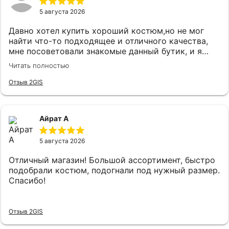
5 августа 2026
Давно хотел купить хороший костюм,но не мог
найти что-то подходящее и отличного качества,
мне посоветовали знакомые данный бутик, и я
удивился огромному выбору костюмов и при этом
Читать полностью
качественного.Как зашел консультант Карина
встретила очень вежливо и сразу
Отзыв 2GIS
поинтересовались что я ищу,практически сразу
подобрали костюм, который на мне прям хорошо
сел и был очень приятен к телу, цены адекватные.
Айрат А
5 августа 2026
Отличный магазин! Большой ассортимент, быстро
подобрали костюм, подогнали под нужный размер.
Спасибо!
Отзыв 2GIS