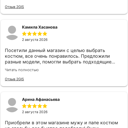
Отзыв 2GIS
Камила Хасанова
2 августа 2026
Посетили данный магазин с целью выбрать
костюм, все очень понравилось. Предложили
разные модели, помогли выбрать подходящие
аксессуары. Все быстро и качетсвтенно. Спасибо
Читать полностью
руководству и сотрудникам, в частности
консультанту Карине за такой хороший сервис!
Отзыв 2GIS
Арина Афанасьева
2 августа 2026
Приобрели в этом магазине мужу и папе костюм