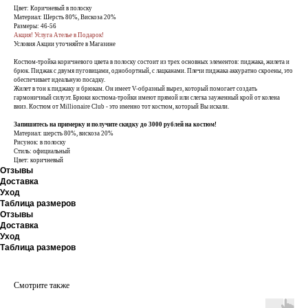
Цвет: Коричневый в полоску
Материал: Шерсть 80%, Вискоза 20%
Размеры: 46-56
Акция! Услуга Ателье в Подарок!
Условия Акции уточняйте в Магазине
Костюм-тройка коричневого цвета в полоску состоит из трех основных элементов: пиджака, жилета и
брюк. Пиджак с двумя пуговицами, однобортный, с лацканами. Плечи пиджака аккуратно скроены, это
обеспечивает идеальную посадку.
Жилет в тон к пиджаку и брюкам. Он имеет V-образный вырез, который помогает создать
гармоничный силуэт. Брюки костюма-тройки имеют прямой или слегка зауженный крой от колена
вниз. Костюм от Millionaire Club - это именно тот костюм, который Вы искали.
Запишитесь на примерку и получите скидку до 3000 рублей на костюм!
Материал: шерсть 80%, вискоза 20%
Рисунок: в полоску
Стиль: официальный
Цвет: коричневый
Отзывы
Доставка
Уход
Таблица размеров
Отзывы
Доставка
Уход
Таблица размеров
Смотрите также