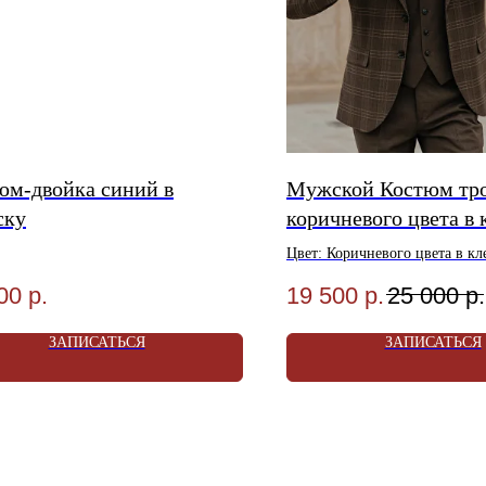
юм-двойка синий в
Мужской Костюм тр
ску
коричневого цвета в 
Цвет: Коричневого цвета в кл
Материал: Шерсть 80%, Виск
00
р.
19 500
р.
25 000
р.
Размеры: 46-56
Акция! Услуга Ателье в Подар
ЗАПИСАТЬСЯ
ЗАПИСАТЬСЯ
Условия Акции уточняйте в 
ИТЕСЬ НА ПРИМЕРКУ
ИТЕ СКИДКУ ДО 4500₽!