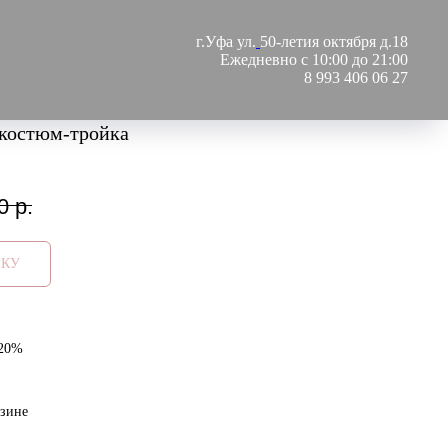
г.Уфа ул.
50-летия октября д.18
Ежедневно с 10:00 до 21:00
8 993 406 06 27
костюм-тройка
0
р.
РКУ
 20%
азине