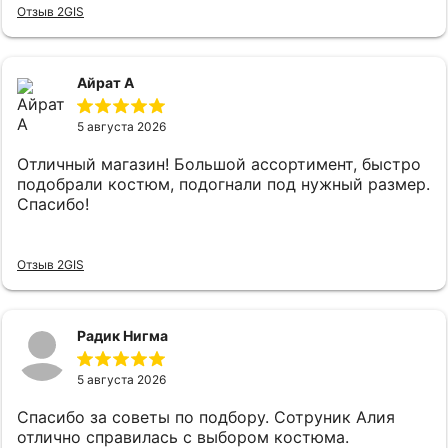
встретила очень вежливо и сразу
Отзыв 2GIS
поинтересовались что я ищу,практически сразу
подобрали костюм, который на мне прям хорошо
сел и был очень приятен к телу, цены адекватные.
Айрат А
5 августа 2026
Отличный магазин! Большой ассортимент, быстро
подобрали костюм, подогнали под нужный размер.
Спасибо!
Отзыв 2GIS
Радик Нигма
5 августа 2026
Спасибо за советы по подбору. Сотруник Алия
отлично справилась с выбором костюма.