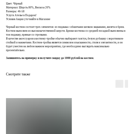
Цвет: Чёрный
Материал: Шерсть 80%, Вискоза 20%
Размеры: 46-58
Услуги Ателье в Подарок!
Условия Акции уточняйте в Магазине
Черный костюм состоит трех элементов: из пиджака с обшитыми шелком лацканами, жилета и брюк.
Костюм выполнен из высококачественной шерсти. Брюки костюма со средней посадкой выполнены в
тон пиджаку, прямые со стрелками.
В качестве аксессуаров к костюму-тройке обычно выбирают галстук, белую рубашку с воротником-
стойкой и манжетами. Костюм-тройка является символом изысканности, стиля и элегантности, и он
будет уместен на любом важном мероприятии, где необходимо выглядеть максимально
презентабельно.
Запишитесь на примерку и получите скидку до 1000 рублей на костюм.
Смотрите также