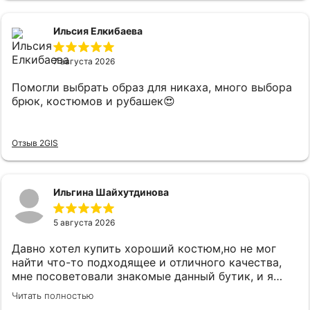
Ильсия Елкибаева
7 августа 2026
Помогли выбрать образ для никаха, много выбора
брюк, костюмов и рубашек😍
Отзыв 2GIS
Ильгина Шайхутдинова
5 августа 2026
Давно хотел купить хороший костюм,но не мог
найти что-то подходящее и отличного качества,
мне посоветовали знакомые данный бутик, и я
удивился огромному выбору костюмов и при этом
Читать полностью
качественного.Как зашел консультант Карина