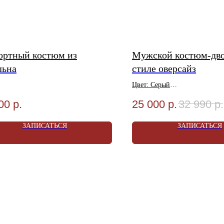
ортный костюм из
Мужской костюм-дво
льна
стиле оверсайз
Цвет: Серый
Материал: Шерсть 80%, Виск
00
р.
25 000
р.
32 990
р.
Размеры: 46-58
Услуги Ателье в Подарок!
ЗАПИСАТЬСЯ
ЗАПИСАТЬСЯ
Условия Акции уточняйте в 
ИТЕСЬ НА ПРИМЕРКУ
ИТЕ СКИДКУ ДО 4500₽!