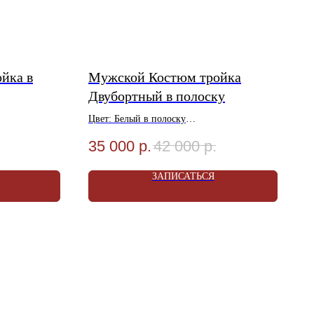
йка в
Мужской Костюм тройка
Двубортный в полоску
Цвет: Белый в полоску
оза 20%
Материал: Шерсть 80%, Вискоза 20%
35 000
р.
42 000
р.
Размеры: 46-56
Акция! Услуга Ателье в Подарок!
ЗАПИСАТЬСЯ
Магазине
Условия Акции уточняйте в Магазине