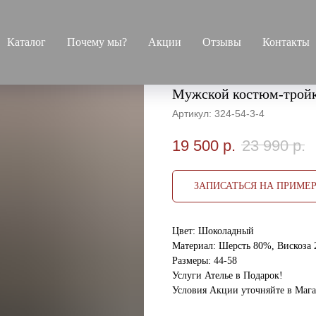
Каталог
Почему мы?
Акции
Отзывы
Контакты
Мужской костюм-тройк
Артикул:
324-54-3-4
19 500
р.
23 990
р.
ЗАПИСАТЬСЯ НА ПРИМЕ
Цвет: Шоколадный
Материал: Шерсть 80%, Вискоза
Размеры: 44-58
Услуги Ателье в Подарок!
Условия Акции уточняйте в Маг