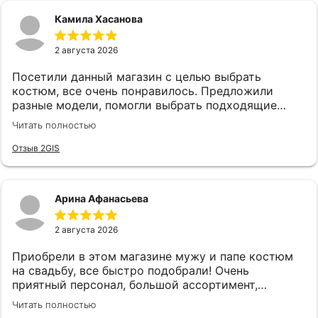
Камила Хасанова
2 августа 2026
Посетили данный магазин с целью выбрать
костюм, все очень понравилось. Предложили
разные модели, помогли выбрать подходящие
аксессуары. Все быстро и качетсвтенно. Спасибо
Читать полностью
руководству и сотрудникам, в частности
консультанту Карине за такой хороший сервис!
Отзыв 2GIS
Арина Афанасьева
2 августа 2026
Приобрели в этом магазине мужу и папе костюм
на свадьбу, все быстро подобрали! Очень
приятный персонал, большой ассортимент,
рекомендую ❤️
Читать полностью