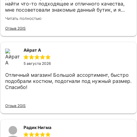
найти что-то подходящее и отличного качества,
мне посоветовали знакомые данный бутик, и я
удивился огромному выбору костюмов и при этом
Читать полностью
качественного.Как зашел консультант Карина
встретила очень вежливо и сразу
Отзыв 2GIS
поинтересовались что я ищу,практически сразу
подобрали костюм, который на мне прям хорошо
сел и был очень приятен к телу, цены адекватные.
Айрат А
5 августа 2026
Отличный магазин! Большой ассортимент, быстро
подобрали костюм, подогнали под нужный размер.
Спасибо!
Отзыв 2GIS
Радик Нигма