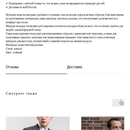
✔ Подбираем с заботой только то, что нужно, к нам возвращаются и приводят друзей.
✔ Доставка по всей России
Мужские кеды на шнурках удобные и стильные, они подходят для различных образов. Они выполнены
из качественных материалов, таких как кожа, текстиль и резина, что обеспечивает долговечность и
комфорт при носке.
Шнурки на кедах позволяют регулировать плотность посадки обуви на ноге, что особенно удобно для
людей с разной формой стопы
Такие кеды идеально подходят для повседневных образов с джинсами или чиносами, а также для
спортивных образов с шортами или трикотажными брюками. Они также могут стать отличным
выбором для прогулок, путешествий и занятий спортом на свежем воздухе.
Материал: кожа/текстиль/резина
Стиль: кэжуал
Цвет: зелёный
Отзывы
Доставка
Смотрите также