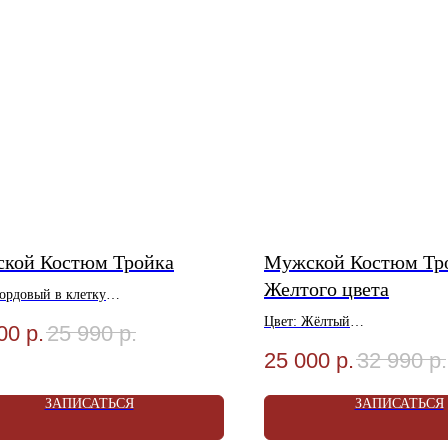
кой Костюм Тройка
Мужской Костюм Тр
Желтого цвета
Бордовый в клетку
ал: Шерсть 80%, вискоза 20%
Цвет: Жёлтый
00
р.
25 990
р.
: 48-58
Материал: Шерсть 80%, Виск
25 000
р.
32 990
р.
Услуга Ателье в Подарок!
Размеры: 48-58
я Акции уточняйте в Магазине
Акция! Услуга Ателье в Подар
ЗАПИСАТЬСЯ
ЗАПИСАТЬСЯ
Условия Акции уточняйте в 