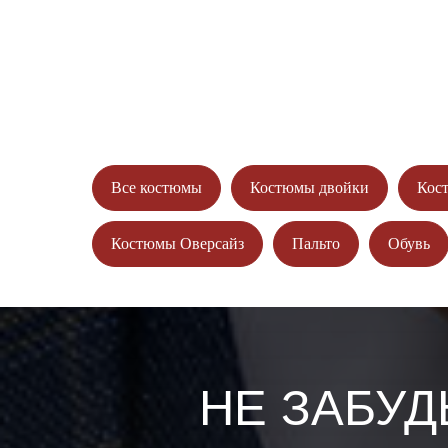
ЗАПИШ
И ПОЛУЧ
Все костюмы
Костюмы двойки
Кос
Костюмы Оверсайз
Пальто
Обувь
НЕ ЗАБУД