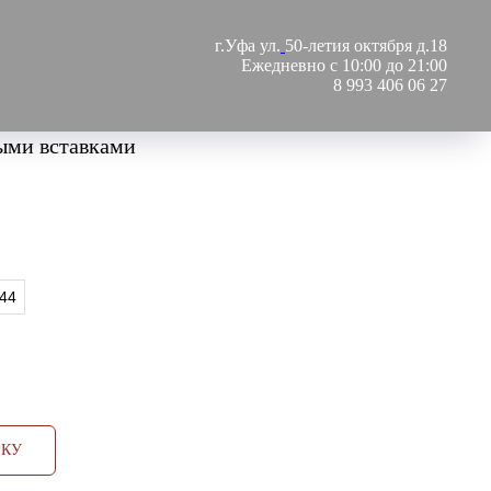
г.Уфа ул.
50-летия октября д.18
Ежедневно с 10:00 до 21:00
8 993 406 06 27
ыми вставками
44
РКУ