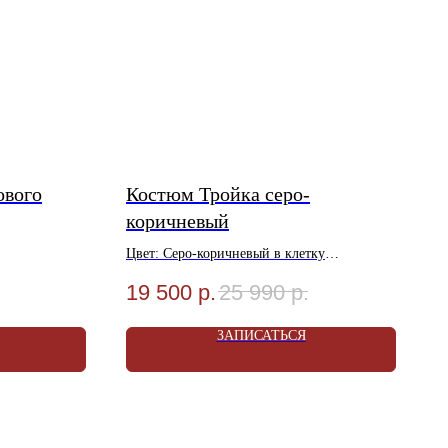
ового
Костюм Тройка серо-
коричневый
Цвет: Серо-коричневый в клетку
оза 20%
Материал: Шерсть 80%, Вискоза 20%
19 500
р.
25 990
р.
Размеры: 48-58
ок!
Акция! Услуга Ателье в Подарок!
ЗАПИСАТЬСЯ
Магазине
Условия Акции уточняйте в Магазине