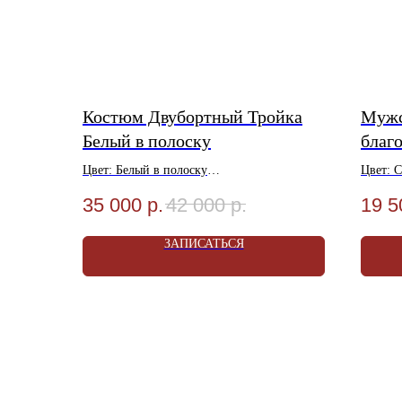
Костюм Двубортный Тройка
Мужс
Белый в полоску
благ
Цвет: Белый в полоску
Цвет: 
* Подробности акции уточняйте у
Материал: Шерсть 70%, Вискоза 30%
Матери
35 000
р.
42 000
р.
19 5
Стилистов Консультантов Магазина!
Размеры: 48-58
Размеры
Мы находимся в г.Уфа ул.
50-летия октября д.18
Акция! Услуга Ателье в Подарок!
Акция! 
Режим работы с 10:00 до 21:00
ЗАПИСАТЬСЯ
Условия Акции уточняйте в Магазине
Услови
ЗАПИШ
И ПОЛУЧ