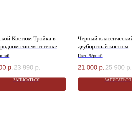
кой Костюм Тройка в
Черный классически
ородном синем оттенке
двубортный костюм
Синий
Цвет: Чёрный
ал: Шерсть 80%, Вискоза 20%
Материал: Шерсть 80%, Виск
00
р.
23 990
р.
21 000
р.
25 900
р.
: 46-56
Размеры: 46-56
Услуга Ателье в Подарок!
Услуги Ателье в Подарок!
ЗАПИСАТЬСЯ
ЗАПИСАТЬСЯ
я Акции уточняйте в Магазине
Условия Акции уточняйте в 
ИТЕСЬ НА ПРИМЕРКУ
ИТЕ СКИДКУ ДО 4500₽!