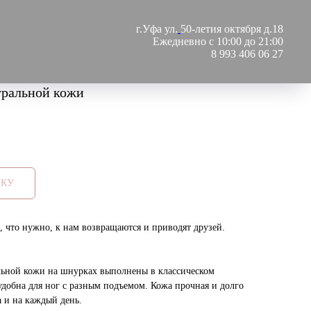
г.Уфа ул.
50-летия октября д.18
Ежедневно с 10:00 до 21:00
8 993 406 06 27
уральной кожи
РКУ
, что нужно, к нам возвращаются и приводят друзей.
льной кожи на шнурках выполнены в классическом
удобна для ног с разным подъемом. Кожа прочная и долго
а и на каждый день.