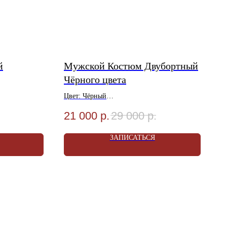
й
Мужской Костюм Двубортный
Чёрного цвета
Цвет: Чёрный
оза 20%
Материал: Шерсть 80%, Вискоза 20%
21 000
р.
29 000
р.
Размеры: 48-58
Акция! Услуга Ателье в Подарок!
ЗАПИСАТЬСЯ
Магазине
Условия Акции уточняйте в Магазине