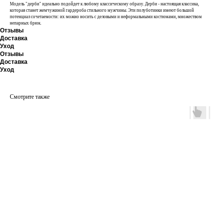
Модель "дерби" идеально подойдет к любому классическому образу. Дерби - настоящая классика,
которая станет жемчужиной гардероба стильного мужчины. Эти полуботинки имеют большой
потенциал сочетаемости: их можно носить с деловыми и неформальными костюмами, множеством
непарных брюк.
Отзывы
Доставка
Уход
Отзывы
Доставка
Уход
Смотрите также