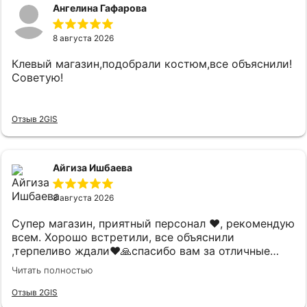
Ангелина Гафарова
8 августа 2026
Клевый магазин,подобрали костюм,все объяснили!
Советую!
Отзыв 2GIS
Айгиза Ишбаева
8 августа 2026
Супер магазин, приятный персонал ❤️, рекомендую
всем. Хорошо встретили, все объяснили
,терпеливо ждали❤️🙏спасибо вам за отличные
костюмы,прекрасное настроение после посещения
Читать полностью
❤️советую всем!
Отзыв 2GIS