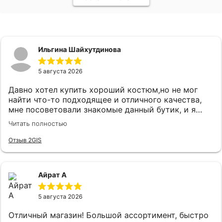
Ильгина Шайхутдинова
5 августа 2026
Давно хотел купить хороший костюм,но не мог
найти что-то подходящее и отличного качества,
мне посоветовали знакомые данный бутик, и я
удивился огромному выбору костюмов и при этом
Читать полностью
качественного.Как зашел консультант Карина
встретила очень вежливо и сразу
Отзыв 2GIS
поинтересовались что я ищу,практически сразу
подобрали костюм, который на мне прям хорошо
сел и был очень приятен к телу, цены адекватные.
Айрат А
5 августа 2026
Отличный магазин! Большой ассортимент, быстро