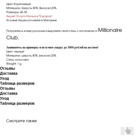
Цвет: Коричневый
Материал: Шерсть 80%, Вискоза 20%
Размеры: 46-56
Акция! Услуга Ателье в Подарок!
Условия Акции уточняйте в Магазине
Millionaire
Погрузитесь в мир роскоши и выразите свой стиль с костюмом от
Сlub.
Запишитесь на примерку и получите скидку до 3000 рублей на костюм!
Цвет: черный
Материал: шерсть 80%, вискоза 20%
Стиль: классика
Weight: 1 g
Отзывы
Доставка
Уход
Таблица размеров
Отзывы
Доставка
Уход
Таблица размеров
Смотрите также