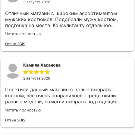
3 августа 2026
Отличный магазин с широким ассортиментом
мужских костюмов. Подобрали мужу костюм,
подгонка на месте. Консультанту отдельное
спасибо, подсказала, все подобрала! Спасибо!
Читать полностью
Отзыв 2GIS
Камила Хасанова
2 августа 2026
Посетили данный магазин с целью выбрать
костюм, все очень понравилось. Предложили
разные модели, помогли выбрать подходящие
аксессуары. Все быстро и качетсвтенно. Спасибо
Читать полностью
руководству и сотрудникам, в частности
консультанту Карине за такой хороший сервис!
Отзыв 2GIS