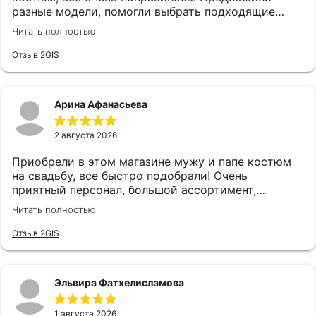
разные модели, помогли выбрать подходящие
аксессуары. Все быстро и качетсвтенно. Спасибо
Читать полностью
руководству и сотрудникам, в частности
консультанту Карине за такой хороший сервис!
Отзыв 2GIS
Арина Афанасьева
2 августа 2026
Приобрели в этом магазине мужу и папе костюм
на свадьбу, все быстро подобрали! Очень
приятный персонал, большой ассортимент,
рекомендую ❤️
Читать полностью
Отзыв 2GIS
Эльвира Фатхелисламова
1 августа 2026