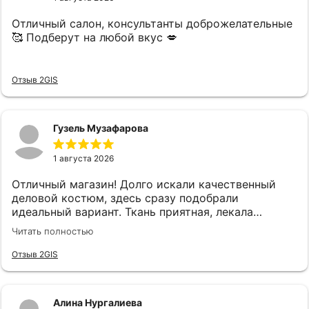
Отличный салон, консультанты доброжелательные
🥰 Подберут на любой вкус 💋
Отзыв 2GIS
Гузель Музафарова
1 августа 2026
Отличный магазин! Долго искали качественный
деловой костюм, здесь сразу подобрали
идеальный вариант. Ткань приятная, лекала
отличные — пиджак сел как влитой, брюки не
Читать полностью
сковывают движения. Отдельное спасибо
консультанту за помощь. Обязательно вернемся
Отзыв 2GIS
сюда снова!
Алина Нургалиева