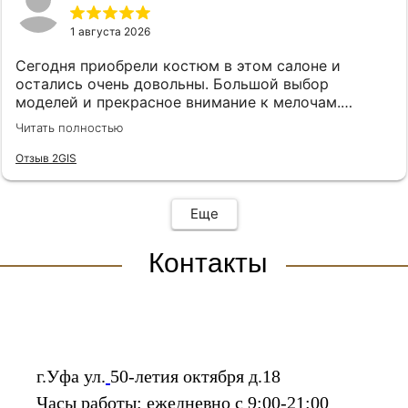
1 августа 2026
Сегодня приобрели костюм в этом салоне и
остались очень довольны. Большой выбор
моделей и прекрасное внимание к мелочам.
Отдельно хочется отметить профессионализм
Читать полностью
консультанта — помогли подобрать идеальный
костюм по размеру и стилю, также дали полезные
Отзыв 2GIS
рекомендации по аксессуарам.
Еще
Контакты
г.Уфа ул.
50-летия октября д.18
Часы работы: ежедневно с 9:00-21:00