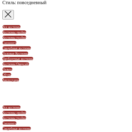
Стиль: повседневный
Все костюмы
Костюмы двойки
Костюмы тройки
Смокинги
Свадебные костюмы
Деловые Костюмы
Двубортные костюмы
Костюмы Оверсайз
Пальто
Обувь
Аксессуары
Все костюмы
Костюмы двойки
Костюмы тройки
Смокинги
Свадебные костюмы