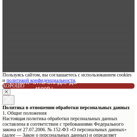
Пользуясь сайтом, вы соглашаетесь с использованием cookies
ЗАПИШИТЕСЬ НА ПРИМЕРКУ
и
политикой конфиденциальности
.
И ПОЛУЧИТЕ СКИДКУ ДО
ХОРОШО
4500₽ !
НЕ ЗАБУДЬТЕ
ЗАБРАТЬ СВОЮ
Политика в отношении обработки персональных данных
1. Общие положения
СКИДКУ!
Настоящая политика обработки персональных данных
составлена в соответствии с требованиями Федерального
ЗАПИШИТЕСЬ НА ПРИМЕРКУ
закона от 27.07.2006. № 152-ФЗ «О персональных данных»
(далее — Закон о персональных данных) и определяет
И ПОЛУЧИТЕ СКИДКУ ДО 4500₽!