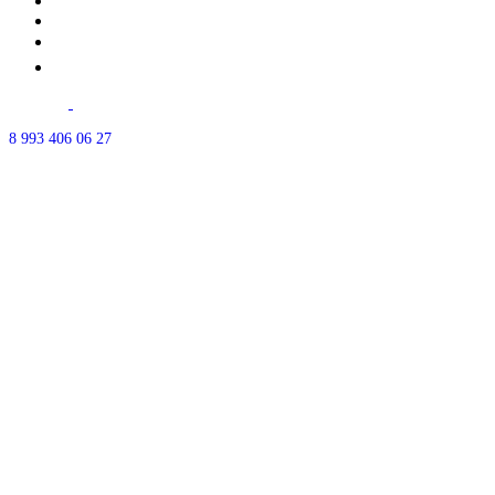
Почему мы?
Акции
⭐Отзывы
Контакты
г.Уфа ул.
50-летия октября д.18
Часы работы: ежедневно с 10:00-21:00
8 993 406 06 27
Есть парковка - позвоните, мы впустим.