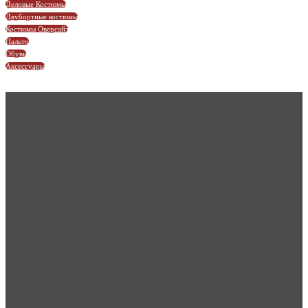
Деловые Костюмы
Двубортные костюмы
Костюмы Оверсайз
Пальто
Обувь
Аксессуары