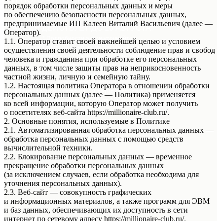
порядок обработки персональных данных и меры
по обеспечению безопасности персональных данных,
предпринимаемые ИП Калеев Виталий Васильевич (далее —
АКЦИЯ ДЕЙСТВУЕТ ДО 10 АВГУСТА!
Оператор).
* Подробности акции уточняйте у
1.1. Оператор ставит своей важнейшей целью и условием
Стилистов Консультантов Магазина!
осуществления своей деятельности соблюдение прав и свобод
Мы находимся в г.Уфа ул.
50-летия октября д.18
человека и гражданина при обработке его персональных
Режим работы с 10:00 до 21:00
данных, в том числе защиты прав на неприкосновенность
* Подробности акции уточняйте у Стилистов
частной жизни, личную и семейную тайну.
Консультантов Магазина!
1.2. Настоящая политика Оператора в отношении обработки
Мы находимся в г.Уфа ул.
50-летия октября д.18
персональных данных (далее — Политика) применяется
Режим работы с 9:00 до 21:00
ко всей информации, которую Оператор может получить
о посетителях веб-сайта https://millionaire-club.ru/.
2. Основные понятия, используемые в Политике
2.1. Автоматизированная обработка персональных данных —
обработка персональных данных с помощью средств
вычислительной техники.
2.2. Блокирование персональных данных — временное
прекращение обработки персональных данных
(за исключением случаев, если обработка необходима для
уточнения персональных данных).
2.3. Веб-сайт — совокупность графических
и информационных материалов, а также программ для ЭВМ
и баз данных, обеспечивающих их доступность в сети
интернет по сетевому адресу https://millionaire-club.ru/.