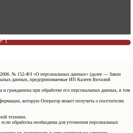
 !
КУ!
7.2006. № 152-ФЗ «О персональных данных» (далее — Закон
нальных данных, предпринимаемые ИП Калеев Виталий
а и гражданина при обработке его персональных данных, в том
нформации, которую Оператор может получить о посетителях
ной техники.
 если обработка необходима для уточнения персональных
вающих их доступность в сети интернет по сетевому