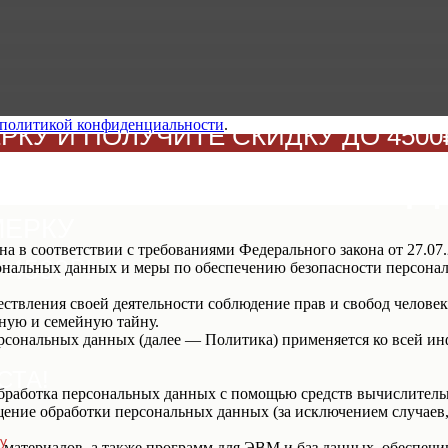
политикой конфиденциальности
.
КУ И ПОЛУЧИТЕ СКИДКУ ДО 4500₽
БРАТЬ СВОЮ СКИД
МЕРКУ
а в соответствии с требованиями Федерального закона от 27.0
4500₽!
рсональных данных и меры по обеспечению безопасности персо
ствления своей деятельности соблюдение прав и свобод человек
ную и семейную тайну.
ерсональных данных (далее — Политика) применяется ко всей и
СТА!
бработка персональных данных с помощью средств вычислитель
ение обработки персональных данных (за исключением случаев,
у
материалов, а также программ для ЭВМ и баз данных, обеспечи