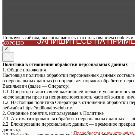
Пользуясь сайтом, вы соглашаетесь с использованием cookies и
ЗАПИШИТЕСЬ НА ПРИМЕР
ХОРОШО
НЕ ЗАБУДЬТЕ ЗА
Политика в отношении обработки персональных данных
ЗАПИШИТЕСЬ НА ПРИ
1. Общие положения
Настоящая политика обработки персональных данных составлен
И ПОЛУЧИТЕ СКИДКУ ДО 
о персональных данных) и определяет порядок обработки пе
Васильевич (далее — Оператор).
1.1. Оператор ставит своей важнейшей целью и условием осуще
числе защиты прав на неприкосновенность частной жизни, лич
1.2. Настоящая политика Оператора в отношении обработки п
веб-сайта https://millionaire-club.ru/.
АКЦИЯ ДЕЙСТВУЕТ ДО 10 АВГУ
2. Основные понятия, используемые в Политике
2.1. Автоматизированная обработка персональных данных — о
2.2. Блокирование персональных данных — временное прекращ
данных).
* Подробности акции уточняйте 
2.3. Веб-сайт — совокупность графических и информационных 