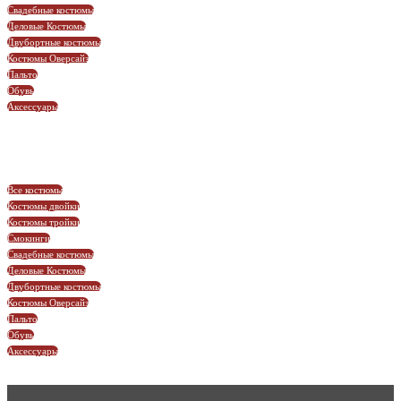
Свадебные костюмы
Деловые Костюмы
Двубортные костюмы
Костюмы Оверсайз
Пальто
Обувь
Аксессуары
Все костюмы
Костюмы двойки
Костюмы тройки
Смокинги
Свадебные костюмы
Деловые Костюмы
Двубортные костюмы
Костюмы Оверсайз
Пальто
Обувь
Аксессуары