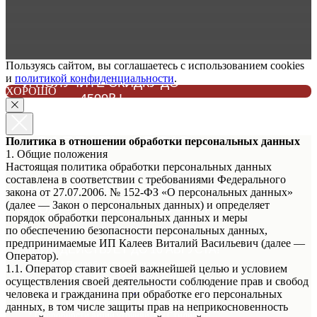
Пользуясь сайтом, вы соглашаетесь с использованием cookies
ЗАПИШИТЕСЬ НА ПРИМЕРКУ
и
политикой конфиденциальности
.
И ПОЛУЧИТЕ СКИДКУ ДО
ХОРОШО
4500₽ !
НЕ ЗАБУДЬТЕ
ЗАБРАТЬ СВОЮ
Политика в отношении обработки персональных данных
1. Общие положения
СКИДКУ!
Настоящая политика обработки персональных данных
составлена в соответствии с требованиями Федерального
ЗАПИШИТЕСЬ НА ПРИМЕРКУ
закона от 27.07.2006. № 152-ФЗ «О персональных данных»
(далее — Закон о персональных данных) и определяет
И ПОЛУЧИТЕ СКИДКУ ДО 4500₽!
порядок обработки персональных данных и меры
по обеспечению безопасности персональных данных,
предпринимаемые ИП Калеев Виталий Васильевич (далее —
АКЦИЯ ДЕЙСТВУЕТ ДО 10 АВГУСТА!
Оператор).
* Подробности акции уточняйте у
1.1. Оператор ставит своей важнейшей целью и условием
Стилистов Консультантов Магазина!
осуществления своей деятельности соблюдение прав и свобод
Мы находимся в г.Уфа ул.
50-летия октября д.18
человека и гражданина при обработке его персональных
Режим работы с 10:00 до 21:00
данных, в том числе защиты прав на неприкосновенность
* Подробности акции уточняйте у Стилистов