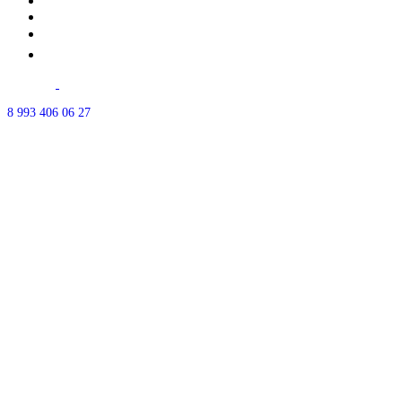
Почему мы?
Акции
⭐Отзывы
Контакты
г.Уфа ул.
50-летия октября д.18
Часы работы: ежедневно с 10:00-21:00
8 993 406 06 27
Есть парковка - позвоните, мы впустим.