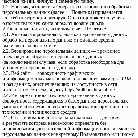
частной жизни, личную и семейную тайну.
Консультантов Магазина!
1.2. Настоящая политика Оператора в отношении обработки
Мы находимся в г.Уфа ул.
50-летия октября д.18
персональных данных (далее — Политика) применяется
Режим работы с 9:00 до 21:00
ко всей информации, которую Оператор может получить
о посетителях веб-сайта https://millionaire-club.ru/.
2. Основные понятия, используемые в Политике
2.1. Автоматизированная обработка персональных данных —
обработка персональных данных с помощью средств
вычислительной техники.
2.2. Блокирование персональных данных — временное
прекращение обработки персональных данных
(за исключением случаев, если обработка необходима для
уточнения персональных данных).
2.3. Веб-сайт — совокупность графических
и информационных материалов, а также программ для ЭВМ
и баз данных, обеспечивающих их доступность в сети
интернет по сетевому адресу https://millionaire-club.ru/.
2.4. Информационная система персональных данных —
совокупность содержащихся в базах данных персональных
данных и обеспечивающих их обработку информационных
технологий и технических средств.
2.5. Обезличивание персональных данных — действия,
в результате которых невозможно определить без
использования дополнительной информации принадлежность
персональных данных конкретному Пользователю или иному