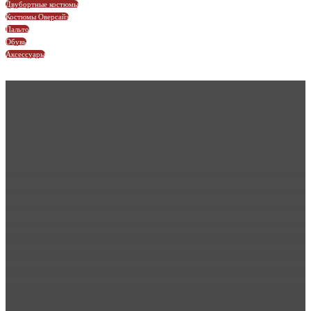
Двубортные костюмы
Костюмы Оверсайз
Пальто
Обувь
Аксессуары