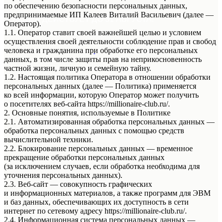
по обеспечению безопасности персональных данных,
предпринимаемые ИП Калеев Виталий Васильевич (далее —
АКЦИЯ ДЕЙСТВУЕТ ДО 31 АВГУСТА!
Оператор).
1.1. Оператор ставит своей важнейшей целью и условием
* Подробности акции уточняйте у
осуществления своей деятельности соблюдение прав и свобод
Стилистов Консультантов Магазина!
человека и гражданина при обработке его персональных
Мы находимся в г.Уфа ул.
50-летия октября д.18
данных, в том числе защиты прав на неприкосновенность
Режим работы с 10:00 до 21:00
частной жизни, личную и семейную тайну.
* Подробности акции уточняйте у Стилистов
1.2. Настоящая политика Оператора в отношении обработки
Консультантов Магазина!
персональных данных (далее — Политика) применяется
Мы находимся в г.Уфа ул.
50-летия октября д.18
ко всей информации, которую Оператор может получить
Режим работы с 9:00 до 21:00
о посетителях веб-сайта https://millionaire-club.ru/.
2. Основные понятия, используемые в Политике
2.1. Автоматизированная обработка персональных данных —
обработка персональных данных с помощью средств
вычислительной техники.
2.2. Блокирование персональных данных — временное
прекращение обработки персональных данных
(за исключением случаев, если обработка необходима для
уточнения персональных данных).
2.3. Веб-сайт — совокупность графических
и информационных материалов, а также программ для ЭВМ
и баз данных, обеспечивающих их доступность в сети
интернет по сетевому адресу https://millionaire-club.ru/.
2.4. Информационная система персональных данных —