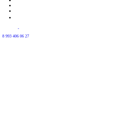
Почему мы?
Акции
⭐Отзывы
Контакты
г.Уфа ул.
50-летия октября д.18
Часы работы: ежедневно с 10:00-21:00
8 993 406 06 27
Есть парковка - позвоните, мы впустим.