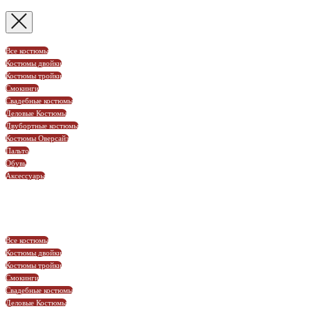
Все костюмы
Костюмы двойки
Костюмы тройки
Смокинги
Свадебные костюмы
Деловые Костюмы
Двубортные костюмы
Костюмы Оверсайз
Пальто
Обувь
Аксессуары
Все костюмы
Костюмы двойки
Костюмы тройки
Смокинги
Свадебные костюмы
Деловые Костюмы