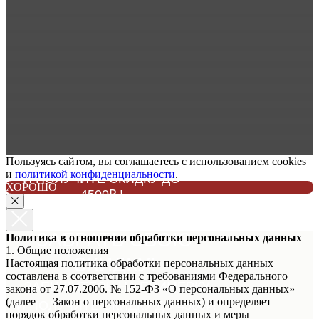
Пользуясь сайтом, вы соглашаетесь с использованием cookies
ЗАПИШИТЕСЬ НА ПРИМЕРКУ
и
политикой конфиденциальности
.
И ПОЛУЧИТЕ СКИДКУ ДО
ХОРОШО
4500₽ !
НЕ ЗАБУДЬТЕ
ЗАБРАТЬ СВОЮ
Политика в отношении обработки персональных данных
1. Общие положения
СКИДКУ!
Настоящая политика обработки персональных данных
составлена в соответствии с требованиями Федерального
ЗАПИШИТЕСЬ НА ПРИМЕРКУ
закона от 27.07.2006. № 152-ФЗ «О персональных данных»
(далее — Закон о персональных данных) и определяет
И ПОЛУЧИТЕ СКИДКУ ДО 4500₽!
порядок обработки персональных данных и меры