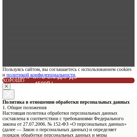
Пользуясь сайтом, вы соглашаетесь с использованием cookies
ЗАПИШИТЕСЬ НА ПРИМЕРКУ
и
политикой конфиденциальности
.
И ПОЛУЧИТЕ СКИДКУ ДО
ХОРОШО
4500₽ !
НЕ ЗАБУДЬТЕ
ЗАБРАТЬ СВОЮ
Политика в отношении обработки персональных данных
1. Общие положения
СКИДКУ!
Настоящая политика обработки персональных данных
составлена в соответствии с требованиями Федерального
ЗАПИШИТЕСЬ НА ПРИМЕРКУ
закона от 27.07.2006. № 152-ФЗ «О персональных данных»
(далее — Закон о персональных данных) и определяет
И ПОЛУЧИТЕ СКИДКУ ДО 4500₽!
порядок обработки персональных данных и меры