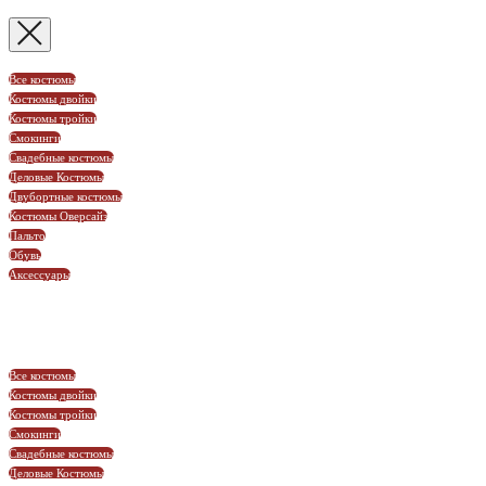
Все костюмы
Костюмы двойки
Костюмы тройки
Смокинги
Свадебные костюмы
Деловые Костюмы
Двубортные костюмы
Костюмы Оверсайз
Пальто
Обувь
Аксессуары
Все костюмы
Костюмы двойки
Костюмы тройки
Смокинги
Свадебные костюмы
Деловые Костюмы