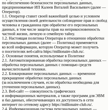
по обеспечению безопасности персональных данных,
предпринимаемые ИП Калеев Виталий Васильевич (далее —
АКЦИЯ ДЕЙСТВУЕТ ДО 10 АВГУСТА!
Оператор).
* Подробности акции уточняйте у
1.1. Оператор ставит своей важнейшей целью и условием
Стилистов Консультантов Магазина!
осуществления своей деятельности соблюдение прав и свобод
Мы находимся в г.Уфа ул.
50-летия октября д.18
человека и гражданина при обработке его персональных
Режим работы с 10:00 до 21:00
данных, в том числе защиты прав на неприкосновенность
* Подробности акции уточняйте у Стилистов
частной жизни, личную и семейную тайну.
Консультантов Магазина!
1.2. Настоящая политика Оператора в отношении обработки
Мы находимся в г.Уфа ул.
50-летия октября д.18
персональных данных (далее — Политика) применяется
Режим работы с 9:00 до 21:00
ко всей информации, которую Оператор может получить
о посетителях веб-сайта https://millionaire-club.ru/.
2. Основные понятия, используемые в Политике
2.1. Автоматизированная обработка персональных данных —
обработка персональных данных с помощью средств
вычислительной техники.
2.2. Блокирование персональных данных — временное
прекращение обработки персональных данных
(за исключением случаев, если обработка необходима для
уточнения персональных данных).
2.3. Веб-сайт — совокупность графических
и информационных материалов, а также программ для ЭВМ
и баз данных, обеспечивающих их доступность в сети
интернет по сетевому адресу https://millionaire-club.ru/.
2.4. Информационная система персональных данных —