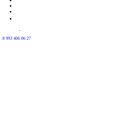
Почему мы?
Акции
⭐Отзывы
Контакты
г.Уфа ул.
50-летия октября д.18
Часы работы: ежедневно с 10:00-21:00
8 993 406 06 27
Есть парковка - позвоните, мы впустим.