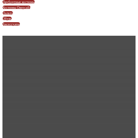
Двубортные костюмы
Костюмы Оверсайз
Пальто
Обувь
Аксессуары