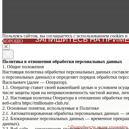
Пользуясь сайтом, вы соглашаетесь с использованием cookies и
ЗАПИШИТЕСЬ НА ПРИМЕР
ХОРОШО
НЕ ЗАБУДЬТЕ ЗА
Политика в отношении обработки персональных данных
ЗАПИШИТЕСЬ НА ПРИ
1. Общие положения
Настоящая политика обработки персональных данных составлен
И ПОЛУЧИТЕ СКИДКУ ДО 
о персональных данных) и определяет порядок обработки пе
Васильевич (далее — Оператор).
1.1. Оператор ставит своей важнейшей целью и условием осуще
числе защиты прав на неприкосновенность частной жизни, лич
1.2. Настоящая политика Оператора в отношении обработки п
веб-сайта https://millionaire-club.ru/.
АКЦИЯ ДЕЙСТВУЕТ ДО 10 АВГУ
2. Основные понятия, используемые в Политике
2.1. Автоматизированная обработка персональных данных — о
2.2. Блокирование персональных данных — временное прекращ
данных).
* Подробности акции уточняйте 
2.3. Веб-сайт — совокупность графических и информационных 