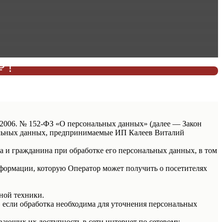
 !
КУ!
7.2006. № 152-ФЗ «О персональных данных» (далее — Закон
нальных данных, предпринимаемые ИП Калеев Виталий
а и гражданина при обработке его персональных данных, в том
нформации, которую Оператор может получить о посетителях
ной техники.
 если обработка необходима для уточнения персональных
вающих их доступность в сети интернет по сетевому