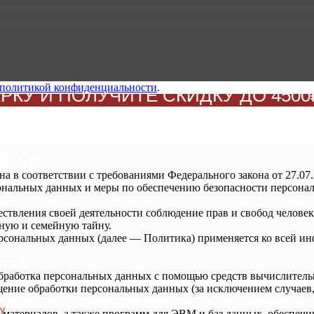
политикой конфиденциальности
.
КУ И ПОЛУЧИТЕ СКИДКУ ДО 4500₽
БРАТЬ СВОЮ СКИД
МЕРКУ
а в соответствии с требованиями Федерального закона от 27.0
4500₽!
рсональных данных и меры по обеспечению безопасности персо
ствления своей деятельности соблюдение прав и свобод человек
ную и семейную тайну.
ерсональных данных (далее — Политика) применяется ко всей и
СТА!
бработка персональных данных с помощью средств вычислитель
ение обработки персональных данных (за исключением случаев,
у
материалов, а также программ для ЭВМ и баз данных, обеспечи