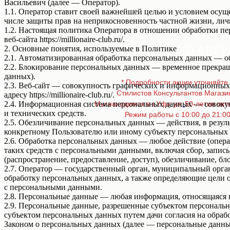
Васильевич (далее — Оператор).
1.1. Оператор ставит своей важнейшей целью и условием осуще
числе защиты прав на неприкосновенность частной жизни, лич
1.2. Настоящая политика Оператора в отношении обработки п
веб-сайта https://millionaire-club.ru/.
АКЦИЯ ДЕЙСТВУЕТ ДО 10 АВГУ
2. Основные понятия, используемые в Политике
2.1. Автоматизированная обработка персональных данных — о
2.2. Блокирование персональных данных — временное прекращ
данных).
* Подробности акции уточняйте 
2.3. Веб-сайт — совокупность графических и информационных 
Стилистов Консультантов Магази
адресу https://millionaire-club.ru/.
2.4. Информационная система персональных данных — совоку
Мы находимся в г.Уфа ул.
50-летия окт
и технических средств.
Режим работы с 10:00 до 21:0
2.5. Обезличивание персональных данных — действия, в резу
*
конкретному Пользователю или иному субъекту персональных
2.6. Обработка персональных данных — любое действие (опера
таких средств с персональными данными, включая сбор, запись
(распространение, предоставление, доступ), обезличивание, б
2.7. Оператор — государственный орган, муниципальный орга
обработку персональных данных, а также определяющие цели 
с персональными данными.
2.8. Персональные данные — любая информация, относящаяся пря
2.9. Персональные данные, разрешенные субъектом персональн
субъектом персональных данных путем дачи согласия на обра
Законом о персональных данных (далее — персональные данные