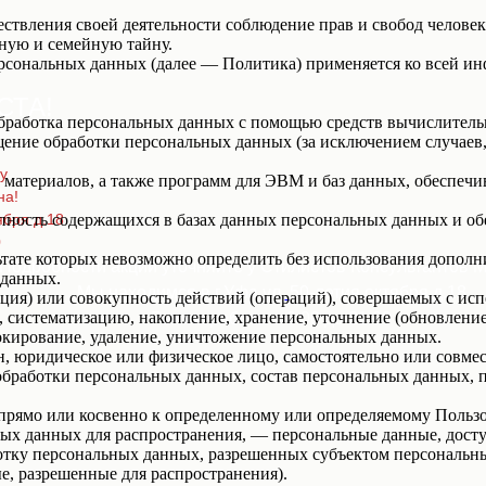
ствления своей деятельности соблюдение прав и свобод человек
ную и семейную тайну.
ерсональных данных (далее — Политика) применяется ко всей и
СТА!
бработка персональных данных с помощью средств вычислитель
ение обработки персональных данных (за исключением случаев,
у
материалов, а также программ для ЭВМ и баз данных, обеспечи
на!
пность содержащихся в базах данных персональных данных и 
ября д.18
0
льтате которых невозможно определить без использования доп
 Подробности акции уточняйте у Стилистов Консультантов М
 данных.
Мы находимся в г.Уфа ул.
50-летия октября д.18
ция) или совокупность действий (операций), совершаемых с исп
, систематизацию, накопление, хранение, уточнение (обновление
Режим работы с 9:00 до 21:00
локирование, удаление, уничтожение персональных данных.
н, юридическое или физическое лицо, самостоятельно или совм
обработки персональных данных, состав персональных данных, 
мо или косвенно к определенному или определяемому Пользователю
ых данных для распространения, — персональные данные, досту
ботку персональных данных, разрешенных субъектом персональн
, разрешенные для распространения).