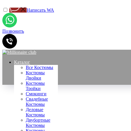
Написать WA
Позвонить
Каталог
Все Костюмы
Костюмы
Двойки
Костюмы
Тройки
Смокинги
Свадебные
Костюмы
Деловые
Костюмы
Двубортные
Костюмы
Костюмы