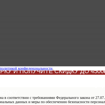
политикой конфиденциальности
.
КУ И ПОЛУЧИТЕ СКИДКУ ДО 4500₽
БРАТЬ СВОЮ СКИД
МЕРКУ
а в соответствии с требованиями Федерального закона от 27.0
4500₽!
рсональных данных и меры по обеспечению безопасности персо