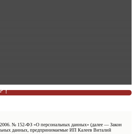
 !
КУ!
7.2006. № 152-ФЗ «О персональных данных» (далее — Закон
нальных данных, предпринимаемые ИП Калеев Виталий