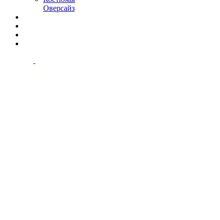
Оверсайз
Почему мы?
Акции
Отзывы
Контакты
г.Уфа ул.
50-летия октября д.18
Ежедневно с 10:00 до 21:00
8 993 406 06 27