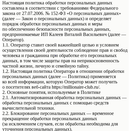
СКИДКУ!
Настоящая политика обработки персональных данных
составлена в соответствии с требованиями Федерального
ЗАПИШИТЕСЬ НА ПРИМЕРКУ
закона от 27.07.2006. № 152-ФЗ «О персональных данных»
(далее — Закон о персональных данных) и определяет
И ПОЛУЧИТЕ СКИДКУ ДО 4500₽!
порядок обработки персональных данных и меры
по обеспечению безопасности персональных данных,
предпринимаемые ИП Калеев Виталий Васильевич (далее —
АКЦИЯ ДЕЙСТВУЕТ ДО 10 АВГУСТА!
Оператор).
* Подробности акции уточняйте у
1.1. Оператор ставит своей важнейшей целью и условием
Стилистов Консультантов Магазина!
осуществления своей деятельности соблюдение прав и свобод
Мы находимся в г.Уфа ул.
50-летия октября д.18
человека и гражданина при обработке его персональных
Режим работы с 10:00 до 21:00
данных, в том числе защиты прав на неприкосновенность
* Подробности акции уточняйте у Стилистов
частной жизни, личную и семейную тайну.
Консультантов Магазина!
1.2. Настоящая политика Оператора в отношении обработки
Мы находимся в г.Уфа ул.
50-летия октября д.18
персональных данных (далее — Политика) применяется
Режим работы с 9:00 до 21:00
ко всей информации, которую Оператор может получить
о посетителях веб-сайта https://millionaire-club.ru/.
2. Основные понятия, используемые в Политике
2.1. Автоматизированная обработка персональных данных —
обработка персональных данных с помощью средств
вычислительной техники.
2.2. Блокирование персональных данных — временное
прекращение обработки персональных данных
(за исключением случаев, если обработка необходима для
уточнения персональных данных).