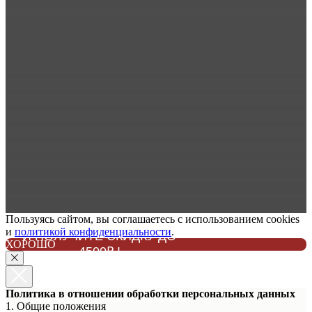
Пользуясь сайтом, вы соглашаетесь с использованием cookies
ЗАПИШИТЕСЬ НА ПРИМЕРКУ
и
политикой конфиденциальности
.
И ПОЛУЧИТЕ СКИДКУ ДО
ХОРОШО
4500₽ !
НЕ ЗАБУДЬТЕ
ЗАБРАТЬ СВОЮ
Политика в отношении обработки персональных данных
1. Общие положения