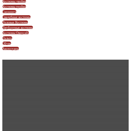
Костюмы двойки
Костюмы тройки
Смокинги
Свадебные костюмы
Деловые Костюмы
Двубортные костюмы
Костюмы Оверсайз
Пальто
Обувь
Аксессуары