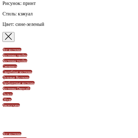
Рисунок: принт
Стиль: кэжуал
Цвет: сине-зеленый
Все костюмы
Костюмы двойки
Костюмы тройки
Смокинги
Свадебные костюмы
Деловые Костюмы
Двубортные костюмы
Костюмы Оверсайз
Пальто
Обувь
Аксессуары
Все костюмы