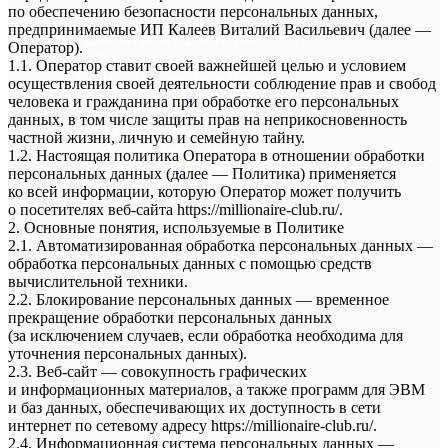
по обеспечению безопасности персональных данных,
предпринимаемые ИП Калеев Виталий Васильевич (далее —
АКЦИЯ ДЕЙСТВУЕТ ДО 10 АВГУСТА!
Оператор).
* Подробности акции уточняйте у
1.1. Оператор ставит своей важнейшей целью и условием
Стилистов Консультантов Магазина!
осуществления своей деятельности соблюдение прав и свобод
Мы находимся в г.Уфа ул.
50-летия октября д.18
человека и гражданина при обработке его персональных
Режим работы с 10:00 до 21:00
данных, в том числе защиты прав на неприкосновенность
* Подробности акции уточняйте у Стилистов
частной жизни, личную и семейную тайну.
Консультантов Магазина!
1.2. Настоящая политика Оператора в отношении обработки
Мы находимся в г.Уфа ул.
50-летия октября д.18
персональных данных (далее — Политика) применяется
Режим работы с 9:00 до 21:00
ко всей информации, которую Оператор может получить
о посетителях веб-сайта https://millionaire-club.ru/.
2. Основные понятия, используемые в Политике
2.1. Автоматизированная обработка персональных данных —
обработка персональных данных с помощью средств
вычислительной техники.
2.2. Блокирование персональных данных — временное
прекращение обработки персональных данных
(за исключением случаев, если обработка необходима для
уточнения персональных данных).
2.3. Веб-сайт — совокупность графических
и информационных материалов, а также программ для ЭВМ
и баз данных, обеспечивающих их доступность в сети
интернет по сетевому адресу https://millionaire-club.ru/.
2.4. Информационная система персональных данных —