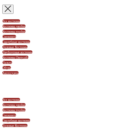
Все костюмы
Костюмы двойки
Костюмы тройки
Смокинги
Свадебные костюмы
Деловые Костюмы
Двубортные костюмы
Костюмы Оверсайз
Пальто
Обувь
Аксессуары
Все костюмы
Костюмы двойки
Костюмы тройки
Смокинги
Свадебные костюмы
Деловые Костюмы