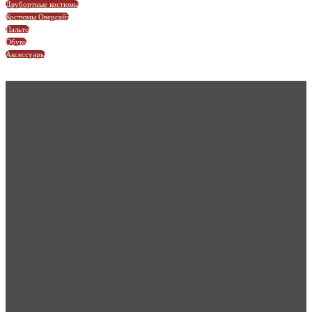
Двубортные костюмы
Костюмы Оверсайз
Пальто
Обувь
Аксессуары