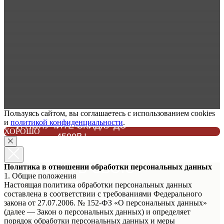
Пользуясь сайтом, вы соглашаетесь с использованием cookies
ЗАПИШИТЕСЬ НА ПРИМЕРКУ
и
политикой конфиденциальности
.
И ПОЛУЧИТЕ СКИДКУ ДО
ХОРОШО
4500₽ !
НЕ ЗАБУДЬТЕ
ЗАБРАТЬ СВОЮ
Политика в отношении обработки персональных данных
1. Общие положения
СКИДКУ!
Настоящая политика обработки персональных данных
составлена в соответствии с требованиями Федерального
ЗАПИШИТЕСЬ НА ПРИМЕРКУ
закона от 27.07.2006. № 152-ФЗ «О персональных данных»
(далее — Закон о персональных данных) и определяет
И ПОЛУЧИТЕ СКИДКУ ДО 4500₽!
порядок обработки персональных данных и меры