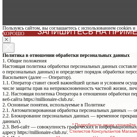
Пользуясь сайтом, вы соглашаетесь с использованием cookies и
ЗАПИШИТЕСЬ НА ПРИМЕР
ХОРОШО
НЕ ЗАБУДЬТЕ ЗА
Политика в отношении обработки персональных данных
ЗАПИШИТЕСЬ НА ПРИ
1. Общие положения
Настоящая политика обработки персональных данных составлен
И ПОЛУЧИТЕ СКИДКУ ДО 
о персональных данных) и определяет порядок обработки пе
Васильевич (далее — Оператор).
1.1. Оператор ставит своей важнейшей целью и условием осуще
числе защиты прав на неприкосновенность частной жизни, лич
1.2. Настоящая политика Оператора в отношении обработки п
веб-сайта https://millionaire-club.ru/.
АКЦИЯ ДЕЙСТВУЕТ ДО 10 АВГУ
2. Основные понятия, используемые в Политике
2.1. Автоматизированная обработка персональных данных — о
2.2. Блокирование персональных данных — временное прекращ
данных).
* Подробности акции уточняйте 
2.3. Веб-сайт — совокупность графических и информационных 
Стилистов Консультантов Магази
адресу https://millionaire-club.ru/.