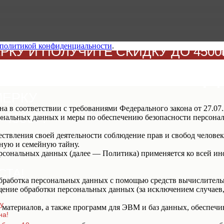
политикой конфиденциальности
.
КУ И ПОЛУЧИТЕ СКИДКУ ДО 4500₽
БРАТЬ СВОЮ СКИД
МЕРКУ
а в соответствии с требованиями Федерального закона от 27.0
4500₽!
рсональных данных и меры по обеспечению безопасности персо
ствления своей деятельности соблюдение прав и свобод человек
ную и семейную тайну.
ерсональных данных (далее — Политика) применяется ко всей и
СТА!
бработка персональных данных с помощью средств вычислитель
ение обработки персональных данных (за исключением случаев,
у
материалов, а также программ для ЭВМ и баз данных, обеспечи
на!