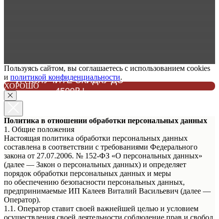
Пользуясь сайтом, вы соглашаетесь с использованием cookies
ЗАПИШИТЕСЬ НА ПРИМЕРКУ
и
политикой конфиденциальности
.
И ПОЛУЧИТЕ СКИДКУ ДО
ХОРОШО
4500₽ !
НЕ ЗАБУДЬТЕ
ЗАБРАТЬ СВОЮ
Политика в отношении обработки персональных данных
1. Общие положения
СКИДКУ!
Настоящая политика обработки персональных данных
составлена в соответствии с требованиями Федерального
ЗАПИШИТЕСЬ НА ПРИМЕРКУ
закона от 27.07.2006. № 152-ФЗ «О персональных данных»
(далее — Закон о персональных данных) и определяет
И ПОЛУЧИТЕ СКИДКУ ДО 4500₽!
порядок обработки персональных данных и меры
по обеспечению безопасности персональных данных,
предпринимаемые ИП Калеев Виталий Васильевич (далее —
АКЦИЯ ДЕЙСТВУЕТ ДО 10 АВГУСТА!
Оператор).
* Подробности акции уточняйте у
1.1. Оператор ставит своей важнейшей целью и условием
Стилистов Консультантов Магазина!
осуществления своей деятельности соблюдение прав и свобод