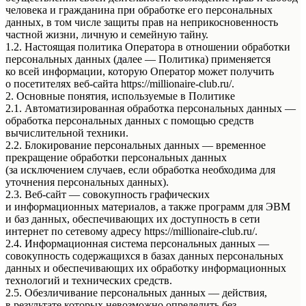
Мы находимся в г.Уфа ул.
50-летия октября д.18
человека и гражданина при обработке его персональных
Режим работы с 10:00 до 21:00
данных, в том числе защиты прав на неприкосновенность
* Подробности акции уточняйте у Стилистов
частной жизни, личную и семейную тайну.
Консультантов Магазина!
1.2. Настоящая политика Оператора в отношении обработки
Мы находимся в г.Уфа ул.
50-летия октября д.18
персональных данных (далее — Политика) применяется
Режим работы с 9:00 до 21:00
ко всей информации, которую Оператор может получить
о посетителях веб-сайта https://millionaire-club.ru/.
2. Основные понятия, используемые в Политике
2.1. Автоматизированная обработка персональных данных —
обработка персональных данных с помощью средств
вычислительной техники.
2.2. Блокирование персональных данных — временное
прекращение обработки персональных данных
(за исключением случаев, если обработка необходима для
уточнения персональных данных).
2.3. Веб-сайт — совокупность графических
и информационных материалов, а также программ для ЭВМ
и баз данных, обеспечивающих их доступность в сети
интернет по сетевому адресу https://millionaire-club.ru/.
2.4. Информационная система персональных данных —
совокупность содержащихся в базах данных персональных
данных и обеспечивающих их обработку информационных
технологий и технических средств.
2.5. Обезличивание персональных данных — действия,
в результате которых невозможно определить без