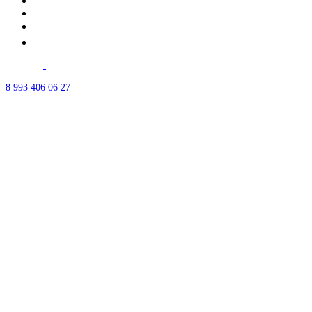
Почему мы?
Акции
⭐Отзывы
Контакты
г.Уфа ул.
50-летия октября д.18
Часы работы: ежедневно с 10:00-21:00
8 993 406 06 27
Есть парковка - позвоните, мы впустим.