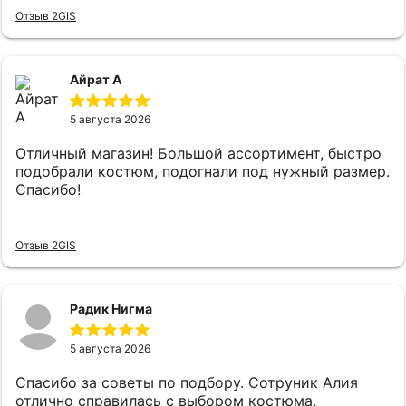
встретила очень вежливо и сразу
Отзыв 2GIS
поинтересовались что я ищу,практически сразу
подобрали костюм, который на мне прям хорошо
сел и был очень приятен к телу, цены адекватные.
Айрат А
5 августа 2026
Отличный магазин! Большой ассортимент, быстро
подобрали костюм, подогнали под нужный размер.
Спасибо!
Отзыв 2GIS
Радик Нигма
5 августа 2026
Спасибо за советы по подбору. Сотруник Алия
отлично справилась с выбором костюма.