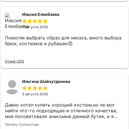
Ильсия Елкибаева
7 августа 2026
Помогли выбрать образ для никаха, много выбора
брюк, костюмов и рубашек😍
Отзыв 2GIS
Ильгина Шайхутдинова
5 августа 2026
Давно хотел купить хороший костюм,но не мог
найти что-то подходящее и отличного качества,
мне посоветовали знакомые данный бутик, и я
удивился огромному выбору костюмов и при этом
Читать полностью
качественного.Как зашел консультант Карина