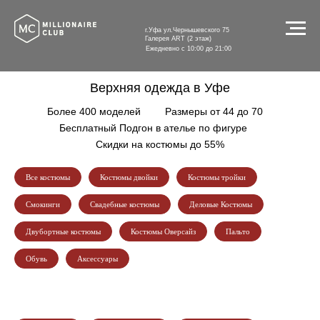
г.Уфа ул.Чернышевского 75
Галерея ART (2 этаж)
Ежедневно с 10:00 до 21:00
Верхняя одежда в Уфе
Более 400 моделей
------
Размеры от 44 до 70
--
--
Бесплатный Подгон в ателье по фигуре
------
Скидки на костюмы до 55%
Все костюмы
Костюмы двойки
Костюмы тройки
Смокинги
Свадебные костюмы
Деловые Костюмы
Двубортные костюмы
Костюмы Оверсайз
Пальто
Обувь
Аксессуары