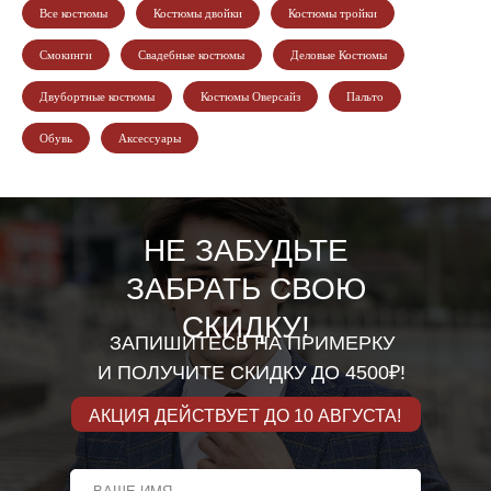
Все костюмы
Костюмы двойки
Костюмы тройки
Смокинги
Свадебные костюмы
Деловые Костюмы
Двубортные костюмы
Костюмы Оверсайз
Пальто
Обувь
Аксессуары
НЕ ЗАБУДЬТЕ
ЗАБРАТЬ СВОЮ
СКИДКУ!
ЗАПИШИТЕСЬ НА ПРИМЕРКУ
И ПОЛУЧИТЕ СКИДКУ ДО 4500₽!
АКЦИЯ ДЕЙСТВУЕТ ДО 10 АВГУСТА!